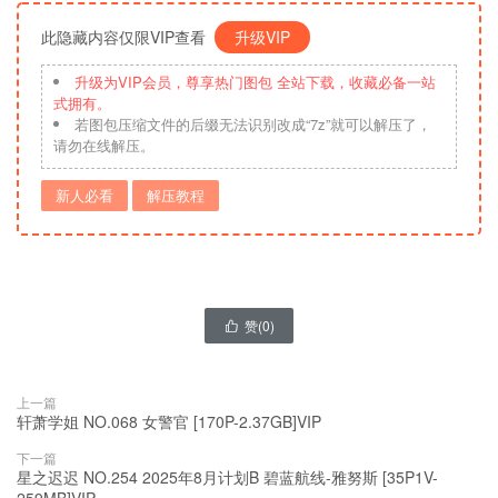
此隐藏内容仅限VIP查看
升级VIP
升级为VIP会员，尊享热门图包 全站下载，收藏必备一站
式拥有。
若图包压缩文件的后缀无法识别改成“7z”就可以解压了，
请勿在线解压。
新人必看
解压教程
赞(
0
)

上一篇
轩萧学姐 NO.068 女警官 [170P-2.37GB]VIP
下一篇
星之迟迟 NO.254 2025年8月计划B 碧蓝航线-雅努斯 [35P1V-