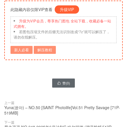
此隐藏内容仅限VIP查看
升级VIP
升级为VIP会员，尊享热门图包 全站下载，收藏必备一站
式拥有。
若图包压缩文件的后缀无法识别改成“7z”就可以解压了，
请勿在线解压。
新人必看
解压教程
赞(
0
)

上一篇
Yuna(윤아) – NO.50 [SAINT Photolife]Vol.51 Pretty Savage [71P-
519MB]
下一篇