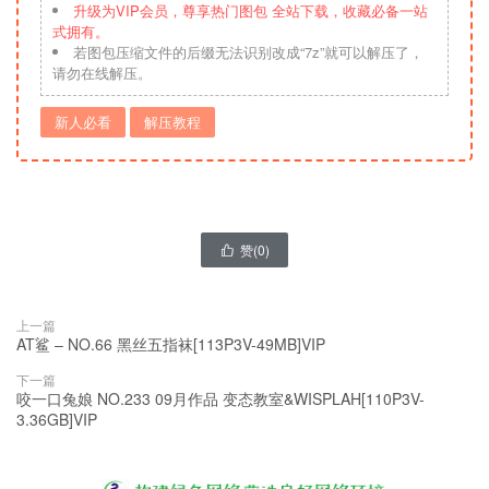
升级为VIP会员，尊享热门图包 全站下载，收藏必备一站
式拥有。
若图包压缩文件的后缀无法识别改成“7z”就可以解压了，
请勿在线解压。
新人必看
解压教程
赞(
0
)

上一篇
AT鲨 – NO.66 黑丝五指袜[113P3V-49MB]VIP
下一篇
咬一口兔娘 NO.233 09月作品 变态教室&WISPLAH[110P3V-
3.36GB]VIP