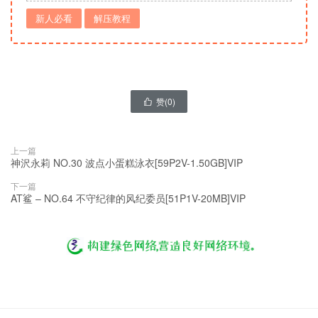
新人必看
解压教程
赞(
0
)

上一篇
神沢永莉 NO.30 波点小蛋糕泳衣[59P2V-1.50GB]VIP
下一篇
AT鲨 – NO.64 不守纪律的风纪委员[51P1V-20MB]VIP