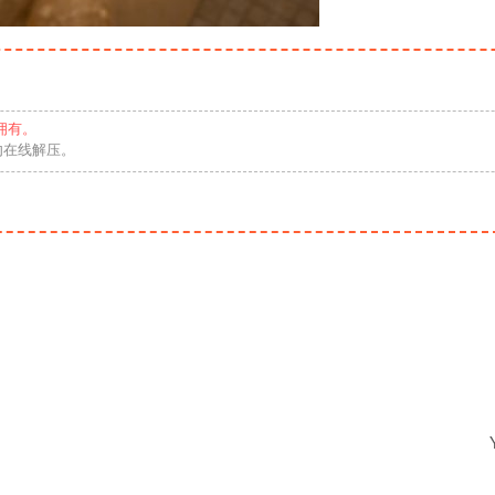
拥有。
勿在线解压。