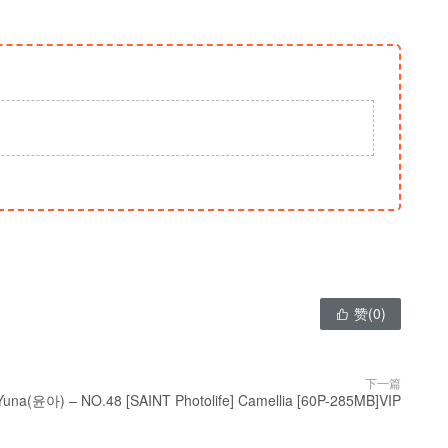
赞(
0
)

下一篇
Yuna(윤아) – NO.48 [SAINT Photolife] Camellia [60P-285MB]VIP