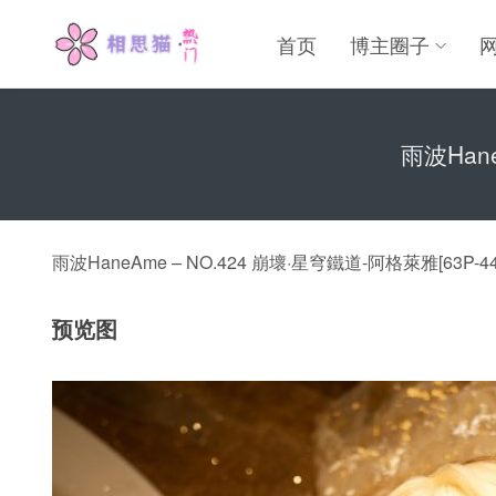
首页
博主圈子
雨波Hane
雨波HaneAme – NO.424 崩壞·星穹鐵道-阿格萊雅[63P-44
预览图