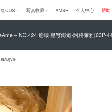
网红COS
写真收藏
AMSR
个人中心
帮助
Ame – NO.424 崩壞·星穹鐵道-阿格萊雅[63P-44
8MB]VIP