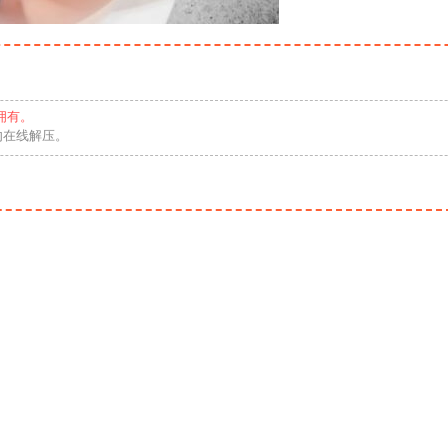
拥有。
勿在线解压。