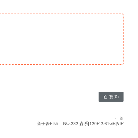
赞(
0
)

下一篇
鱼子酱Fish – NO.232 森系[120P-2.61GB]VIP