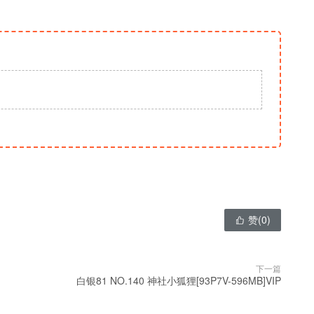
赞(
0
)

下一篇
白银81 NO.140 神社小狐狸[93P7V-596MB]VIP