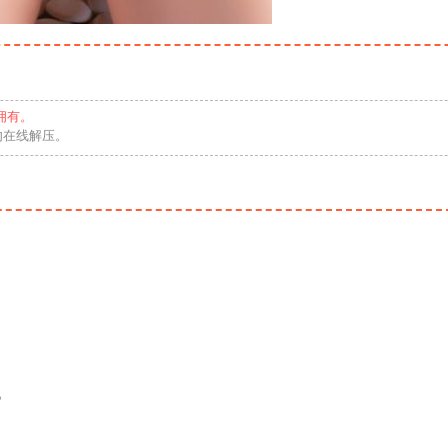
拥有。
勿在线解压。
P