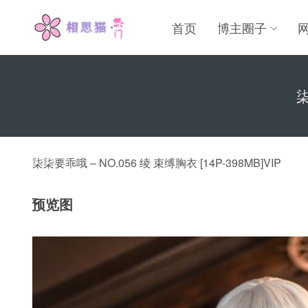
首页
博主圈子
柒
柒柒要乖哦 – NO.056 绫 束缚胸衣 [14P-398MB]VIP
预览图