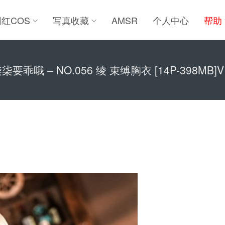
网红COS
写真收藏
AMSR
个人中心
帮助
柒要乖哦 – NO.056 绫 束缚胸衣 [14P-398MB]V