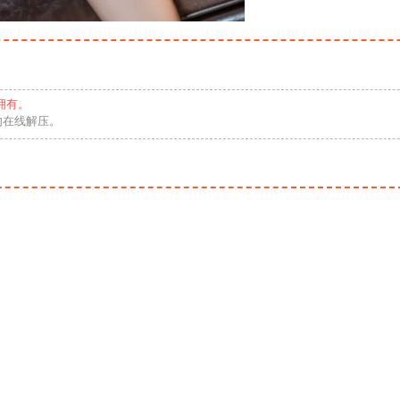
拥有。
勿在线解压。