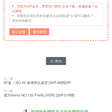
升级为VIP会员，尊享热门图包 全站下载，收藏必备一站
式拥有。
若图包压缩文件的后缀无法识别改成“7z”就可以解压了，
请勿在线解压。
新人必看
解压教程
赞(
0
)

上一篇
AT鲨 – NO.59 束缚带比基尼 [30P-4MB]VIP
下一篇
霜月shimo NO.120 Firefly (HSR) [26P-51MB]