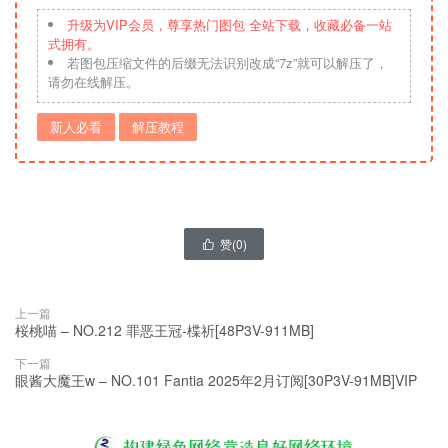
升级为VIP会员，尊享热门图包 全站下载，收藏必备一站
式拥有。
若图包压缩文件的后缀无法识别改成“7z”就可以解压了，
请勿在线解压。
新人必看
解压教程
赞(
0
)

上一篇
桜桃喵 – NO.212 罪恶王冠-楪祈[48P3V-911MB]
下一篇
眼酱大魔王w – NO.101 Fantia 2025年2月订阅[30P3V-91MB]VIP