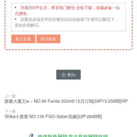
升级为VIP会员，尊享热门图包 全站下载，收藏必备一站
式拥有。
若图包压缩文件的后缀无法识别改成“7z”就可以解压了，
请勿在线解压。
新人必看
解压教程
赞(
0
)

上一篇
眼酱大魔王w – NO.99 Fantia 2024年12月订阅[39P1V-25MB]VIP
下一篇
Shika小鹿鹿 NO.135 FGO-Saber花嫁[22P-284MB]