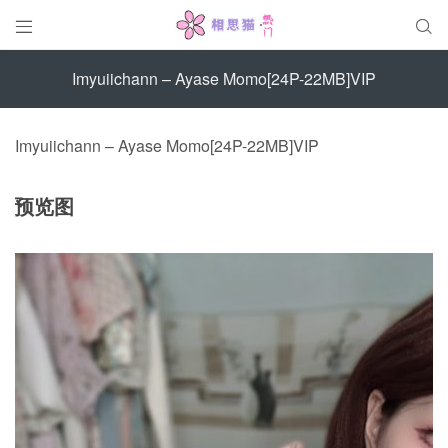


Imyuiichann – Ayase Momo[24P-22MB]VIP
Imyuiichann – Ayase Momo[24P-22MB]VIP
预览图