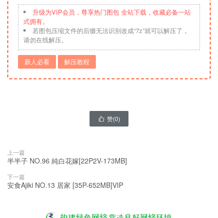
升级为VIP会员，尊享热门图包 全站下载，收藏必备一站
式拥有。
若图包压缩文件的后缀无法识别改成“7z”就可以解压了，
请勿在线解压。
新人必看
解压教程
赞(
0
)

上一篇
半半子 NO.96 純白花嫁[22P2V-173MB]
下一篇
安食Ajiki NO.13 居家 [35P-652MB]VIP