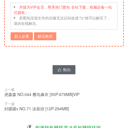
升级为VIP会员，尊享热门图包 全站下载，收藏必备一站
式拥有。
若图包压缩文件的后缀无法识别改成“7z”就可以解压了，
请勿在线解压。
新人必看
解压教程
赞(
0
)

上一篇
虎森森 NO.044 樱岛麻衣 [55P-679MB]VIP
下一篇
封疆疆v NO.71 泳装捏 [12P-294MB]