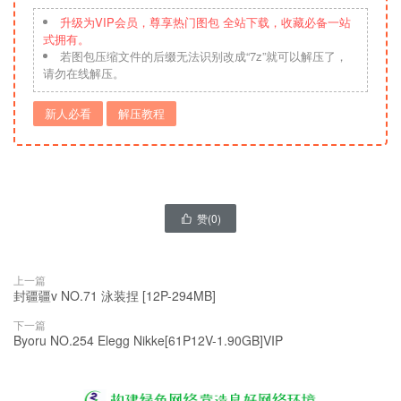
升级为VIP会员，尊享热门图包 全站下载，收藏必备一站
式拥有。
若图包压缩文件的后缀无法识别改成“7z”就可以解压了，
请勿在线解压。
新人必看
解压教程
赞(
0
)

上一篇
封疆疆v NO.71 泳装捏 [12P-294MB]
下一篇
Byoru NO.254 Elegg Nikke[61P12V-1.90GB]VIP