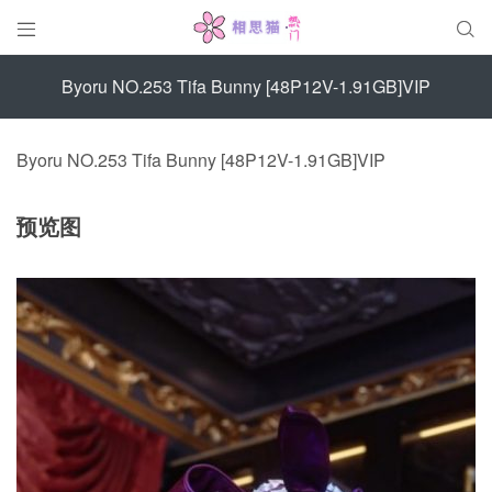


Byoru NO.253 Tifa Bunny [48P12V-1.91GB]VIP
Byoru NO.253 Tifa Bunny [48P12V-1.91GB]VIP
预览图