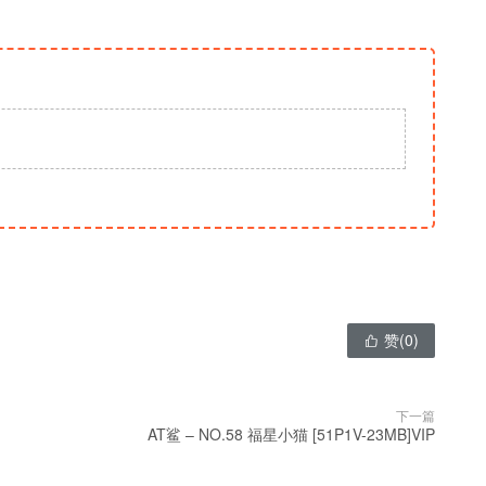
赞(
0
)

下一篇
AT鲨 – NO.58 福星小猫 [51P1V-23MB]VIP