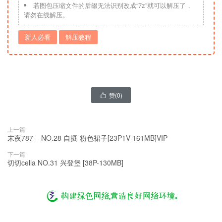
若图包压缩文件的后缀无法识别改成“7z”就可以解压了，
请勿在线解压。
新人必看
解压教程
赞(
0
)

上一篇
末夜787 – NO.28 自摄-粉色裙子[23P1V-161MB]VIP
下一篇
切切celia NO.31 兴登堡 [38P-130MB]