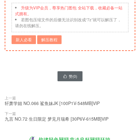
升级为VIP会员，尊享热门图包 全站下载，收藏必备一站
式拥有。
若图包压缩文件的后缀无法识别改成“7z”就可以解压了，
请勿在线解压。
新人必看
解压教程
赞(
0
)

上一篇
轩萧学姐 NO.066 鲨鱼妹JK [100P1V-548MB]VIP
下一篇
九言 NO.72 生日限定 梦见月瑞希 [30P6V-615MB]VIP