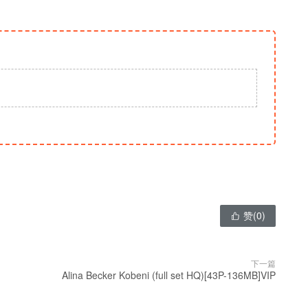
赞(
0
)

下一篇
Alina Becker Kobeni (full set HQ)[43P-136MB]VIP