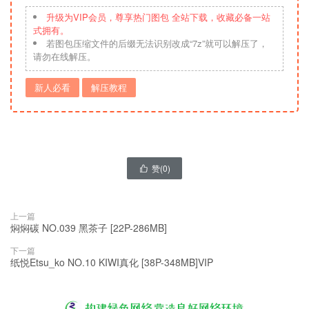
升级为VIP会员，尊享热门图包 全站下载，收藏必备一站
式拥有。
若图包压缩文件的后缀无法识别改成“7z”就可以解压了，
请勿在线解压。
新人必看
解压教程
赞(
0
)

上一篇
焖焖碳 NO.039 黑茶子 [22P-286MB]
下一篇
纸悦Etsu_ko NO.10 KIWI真化 [38P-348MB]VIP