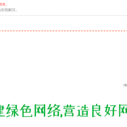
拥有。
勿在线解压。
r