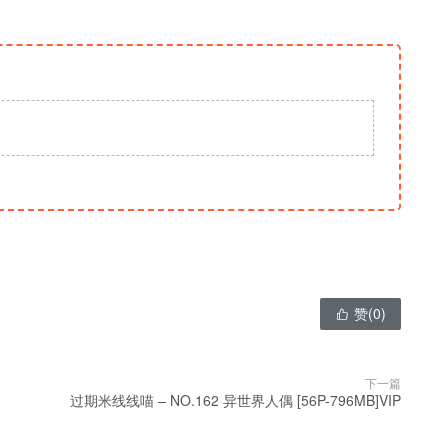
赞(
0
)

下一篇
过期米线线喵 – NO.162 异世界人偶 [56P-796MB]VIP