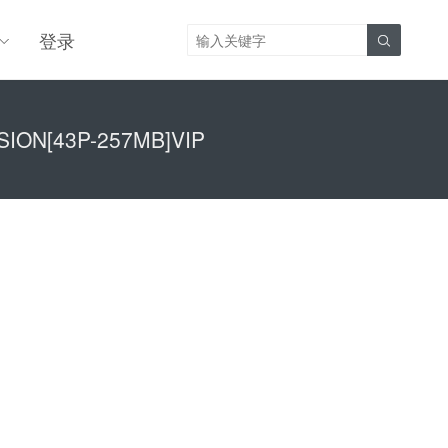
登录

OSION[43P-257MB]VIP