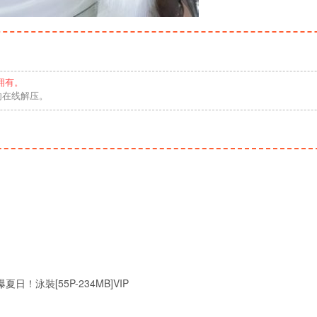
拥有。
勿在线解压。
t_橘爆夏日！泳裝[55P-234MB]VIP