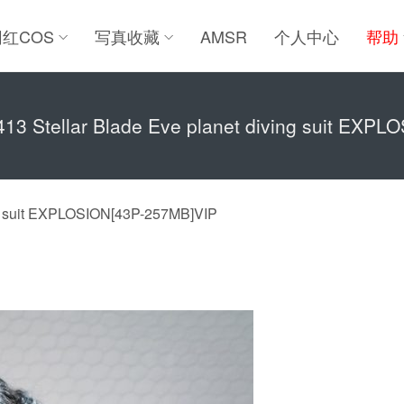
网红COS
写真收藏
AMSR
个人中心
帮助
 Stellar Blade Eve planet diving suit EXPL
g suit EXPLOSION[43P-257MB]VIP