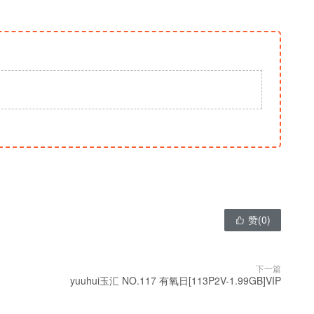
赞(
0
)

下一篇
yuuhui玉汇 NO.117 有氧日[113P2V-1.99GB]VIP