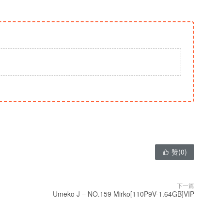
赞(
0
)

下一篇
Umeko J – NO.159 Mirko[110P9V-1.64GB]VIP