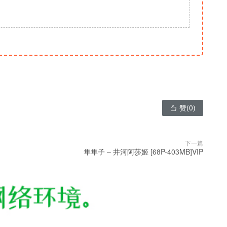
赞(
0
)

下一篇
隼隼子 – 井河阿莎姬 [68P-403MB]VIP