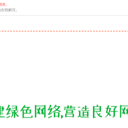
拥有。
勿在线解压。