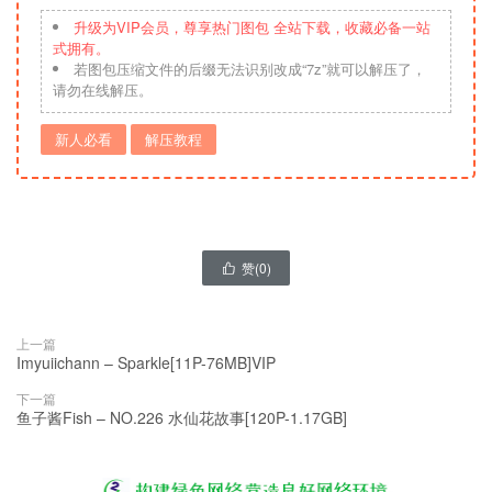
升级为VIP会员，尊享热门图包 全站下载，收藏必备一站
式拥有。
若图包压缩文件的后缀无法识别改成“7z”就可以解压了，
请勿在线解压。
新人必看
解压教程
赞(
0
)

上一篇
Imyuiichann – Sparkle[11P-76MB]VIP
下一篇
鱼子酱Fish – NO.226 水仙花故事[120P-1.17GB]