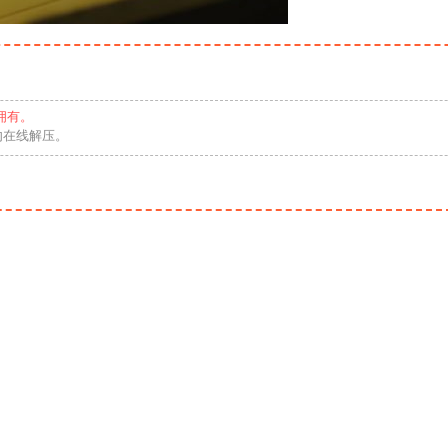
拥有。
勿在线解压。