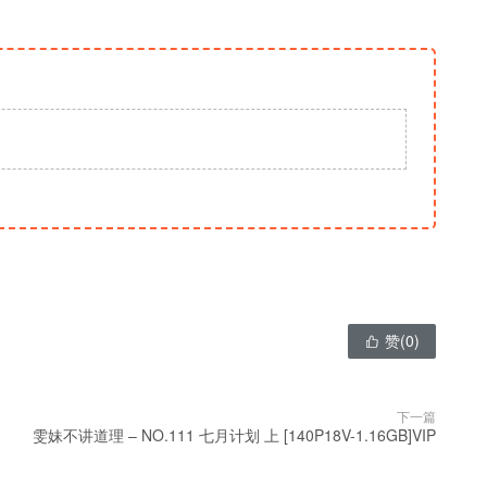
赞(
0
)

下一篇
雯妹不讲道理 – NO.111 七月计划 上 [140P18V-1.16GB]VIP