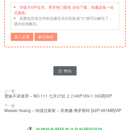
升级为VIP会员，尊享热门图包 全站下载，收藏必备一站
式拥有。
若图包压缩文件的后缀无法识别改成“7z”就可以解压了，
请勿在线解压。
新人必看
解压教程
赞(
0
)

上一篇
雯妹不讲道理 – NO.111 七月计划 上 [140P18V-1.16GB]VIP
下一篇
Messie Huang – 间谍过家家 – 菲奥娜·弗罗斯特 [62P-581MB]VIP