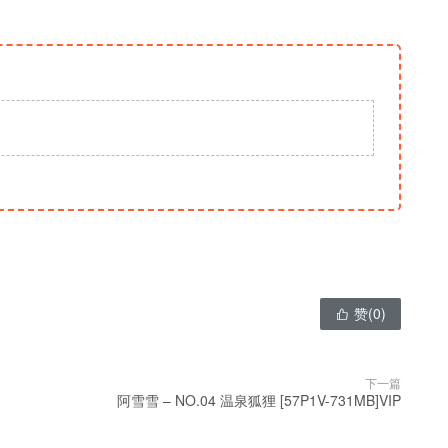
赞(
0
)

下一篇
阿雪雪 – NO.04 温泉狐狸 [57P1V-731MB]VIP