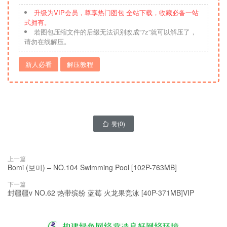
升级为VIP会员，尊享热门图包 全站下载，收藏必备一站
式拥有。
若图包压缩文件的后缀无法识别改成“7z”就可以解压了，
请勿在线解压。
新人必看
解压教程
赞(
0
)

上一篇
Bomi (보미) – NO.104 Swimming Pool [102P-763MB]
下一篇
封疆疆v NO.62 热带缤纷 蓝莓 火龙果竞泳 [40P-371MB]VIP