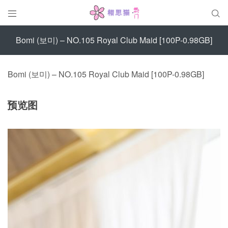


Bomi (보미) – NO.105 Royal Club Maid [100P-0.98GB]
Bomi (보미) – NO.105 Royal Club Maid [100P-0.98GB]
预览图