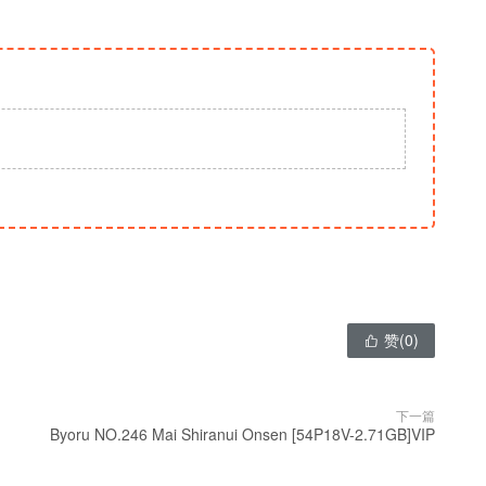
赞(
0
)

下一篇
Byoru NO.246 Mai Shiranui Onsen [54P18V-2.71GB]VIP