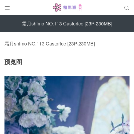


霜月shimo NO.113 Castorice [23P-230MB]
霜月shimo NO.113 Castorice [23P-230MB]
预览图