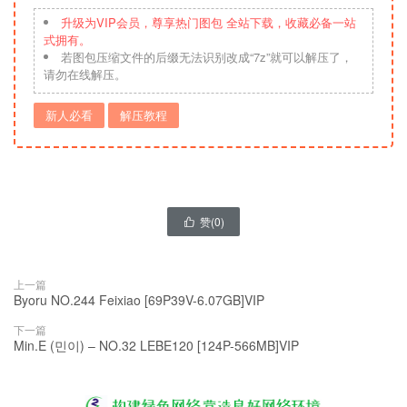
升级为VIP会员，尊享热门图包 全站下载，收藏必备一站
式拥有。
若图包压缩文件的后缀无法识别改成“7z”就可以解压了，
请勿在线解压。
新人必看
解压教程
赞(
0
)

上一篇
Byoru NO.244 Feixiao [69P39V-6.07GB]VIP
下一篇
Min.E (민이) – NO.32 LEBE120 [124P-566MB]VIP