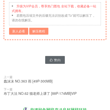
升级为VIP会员，尊享热门图包 全站下载，收藏必备一站
式拥有。
若图包压缩文件的后缀无法识别改成“7z”就可以解压了，
请勿在线解压。
新人必看
解压教程
赞(
0
)

上一篇
蠢沫沫 NO.363 雨 [49P-300MB]
下一篇
布丁大法 NO.62 猫老师上课了 [88P-174MB]VIP