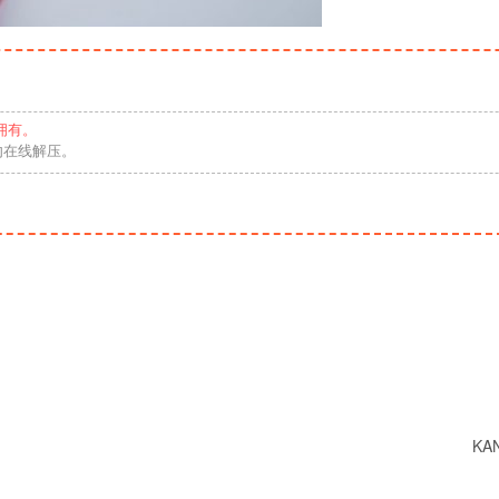
拥有。
勿在线解压。
KA