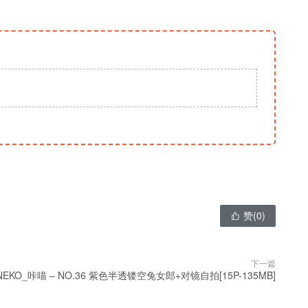
赞(
0
)

下一篇
NEKO_咔喵 – NO.36 紫色半透镂空兔女郎+对镜自拍[15P-135MB]