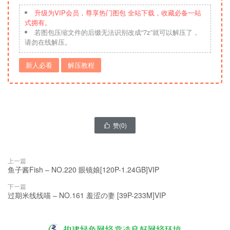
升级为VIP会员，尊享热门图包 全站下载，收藏必备一站
式拥有。
若图包压缩文件的后缀无法识别改成“7z”就可以解压了，
请勿在线解压。
新人必看
解压教程
赞(
0
)

上一篇
鱼子酱Fish – NO.220 眼镜娘[120P-1.24GB]VIP
下一篇
过期米线线喵 – NO.161 羞涩の妻 [39P-233M]VIP