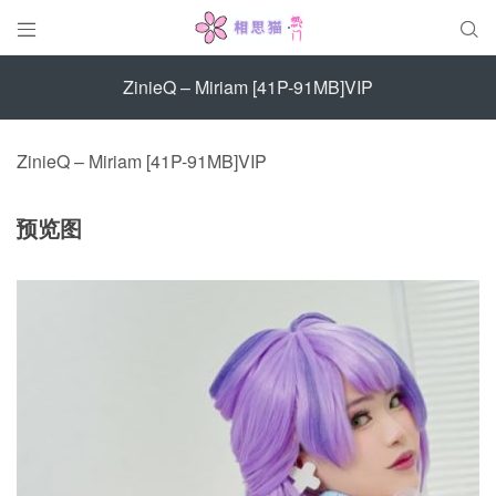


ZinieQ – Miriam [41P-91MB]VIP
ZinieQ – Miriam [41P-91MB]VIP
预览图