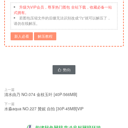
升级为VIP会员，尊享热门图包 全站下载，收藏必备一站
式拥有。
若图包压缩文件的后缀无法识别改成“7z”就可以解压了，
请勿在线解压。
新人必看
解压教程
赞(
0
)

上一篇
清水由乃 NO.074 金枝玉叶 [40P-566MB]
下一篇
水淼aqua NO.227 贊妮 自拍 [30P-45MB]VIP