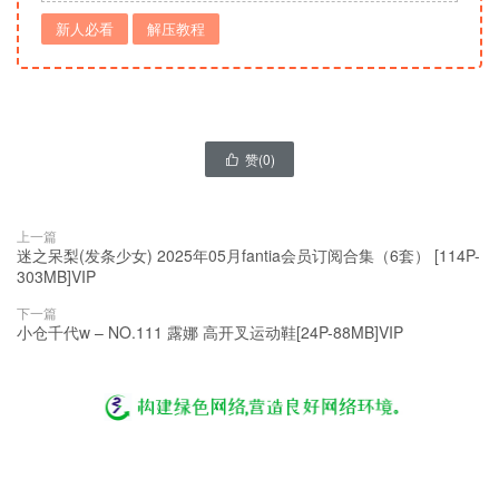
新人必看
解压教程
赞(
0
)

上一篇
迷之呆梨(发条少女) 2025年05月fantia会员订阅合集（6套） [114P-
303MB]VIP
下一篇
小仓千代w – NO.111 露娜 高开叉运动鞋[24P-88MB]VIP