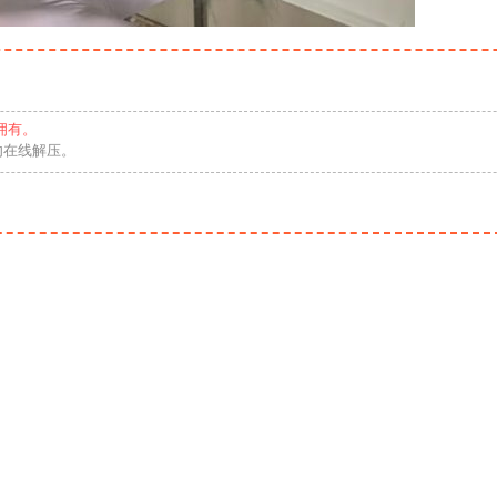
拥有。
勿在线解压。