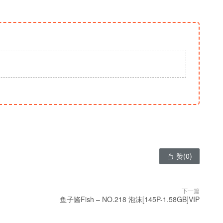
赞(
0
)

下一篇
鱼子酱Fish – NO.218 泡沫[145P-1.58GB]VIP