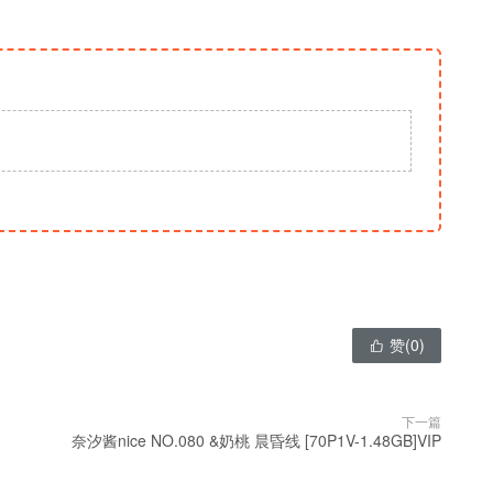
赞(
0
)

下一篇
奈汐酱nice NO.080 &奶桃 晨昏线 [70P1V-1.48GB]VIP