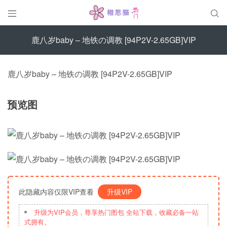


鹿八岁baby – 地铁の调教 [94P2V-2.65GB]VIP
鹿八岁baby – 地铁の调教 [94P2V-2.65GB]VIP
预览图
此隐藏内容仅限VIP查看
升级VIP
升级为VIP会员，尊享热门图包 全站下载，收藏必备一站
式拥有。