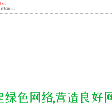
拥有。
勿在线解压。