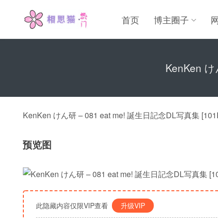
首页
博主圈子
KenKen け
KenKen けん研 – 081 eat me! 誕生日記念DL写真集 [101P
预览图
此隐藏内容仅限VIP查看
升级VIP