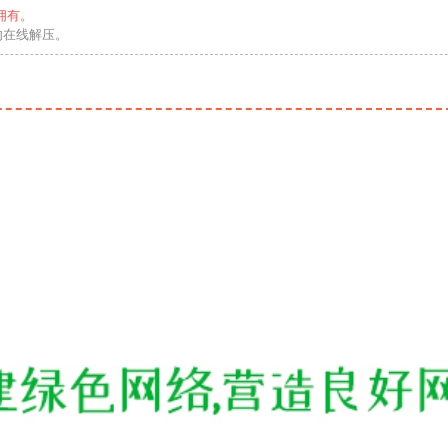
拥有。
勿在线解压。