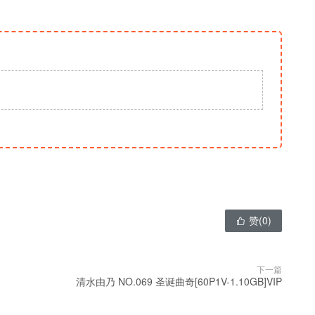
赞(
0
)

下一篇
清水由乃 NO.069 圣诞曲奇[60P1V-1.10GB]VIP