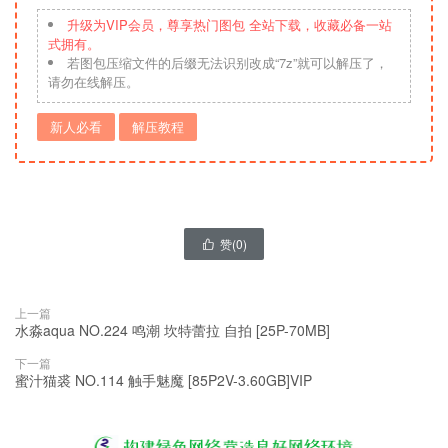
升级为VIP会员，尊享热门图包 全站下载，收藏必备一站
式拥有。
若图包压缩文件的后缀无法识别改成“7z”就可以解压了，
请勿在线解压。
新人必看
解压教程
赞(
0
)

上一篇
水淼aqua NO.224 鸣潮 坎特蕾拉 自拍 [25P-70MB]
下一篇
蜜汁猫裘 NO.114 触手魅魔 [85P2V-3.60GB]VIP