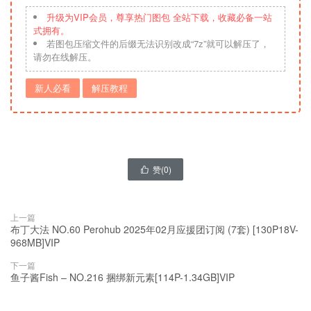
升级为VIP会员，尊享热门图包 全站下载，收藏必备一站
式拥有。
若图包压缩文件的后缀无法识别改成“7z”就可以解压了，
请勿在线解压。
新人必看
解压教程
赞(
0
)

上一篇
布丁大法 NO.60 Perohub 2025年02月应援团订阅 (7套) [130P18V-
968MB]VIP
下一篇
鱼子酱Fish – NO.216 捆绑新元素[114P-1.34GB]VIP