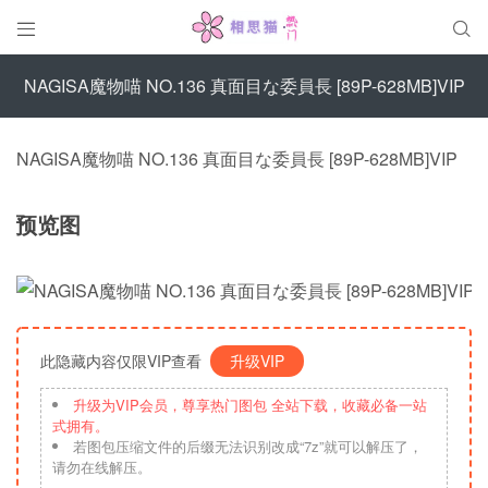


NAGISA魔物喵 NO.136 真面目な委員長 [89P-628MB]VIP
NAGISA魔物喵 NO.136 真面目な委員長 [89P-628MB]VIP
预览图
此隐藏内容仅限VIP查看
升级VIP
升级为VIP会员，尊享热门图包 全站下载，收藏必备一站
式拥有。
若图包压缩文件的后缀无法识别改成“7z”就可以解压了，
请勿在线解压。