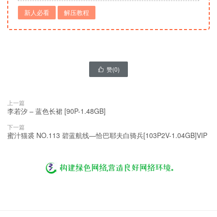
新人必看
解压教程
赞(
0
)

上一篇
李若汐 – 蓝色长裙 [90P-1.48GB]
下一篇
蜜汁猫裘 NO.113 碧蓝航线—恰巴耶夫白骑兵[103P2V-1.04GB]VIP