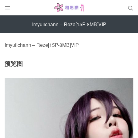


Imyuiichann – Reze[15P-8MB]VIP
Imyuiichann – Reze[15P-8MB]VIP
预览图