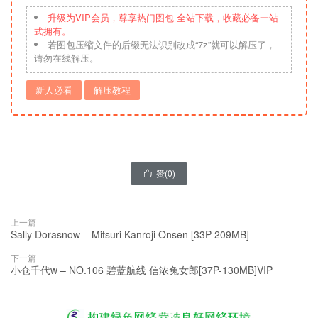
升级为VIP会员，尊享热门图包 全站下载，收藏必备一站
式拥有。
若图包压缩文件的后缀无法识别改成“7z”就可以解压了，
请勿在线解压。
新人必看
解压教程
赞(
0
)

上一篇
Sally Dorasnow – Mitsuri Kanroji Onsen [33P-209MB]
下一篇
小仓千代w – NO.106 碧蓝航线 信浓兔女郎[37P-130MB]VIP