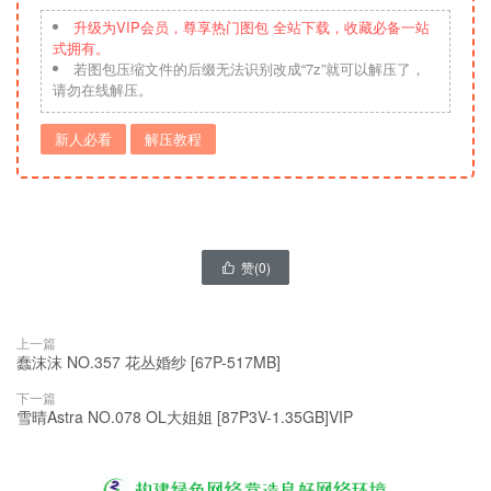
升级为VIP会员，尊享热门图包 全站下载，收藏必备一站
式拥有。
若图包压缩文件的后缀无法识别改成“7z”就可以解压了，
请勿在线解压。
新人必看
解压教程
赞(
0
)

上一篇
蠢沫沫 NO.357 花丛婚纱 [67P-517MB]
下一篇
雪晴Astra NO.078 OL大姐姐 [87P3V-1.35GB]VIP