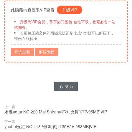
此隐藏内容仅限VIP查看
升级VIP
升级为VIP会员，尊享热门图包 全站下载，收藏必备一站
式拥有。
若图包压缩文件的后缀无法识别改成“7z”就可以解压了，
请勿在线解压。
新人必看
解压教程
赞(
0
)

上一篇
水淼aqua NO.220 Mai Shiranui不知火舞[67P-95MB]VIP
下一篇
yuuhui玉汇 NO.113 维C时刻 [135P2V-988MB]VIP