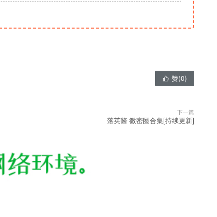
赞(
0
)

下一篇
落英酱 微密圈合集[持续更新]